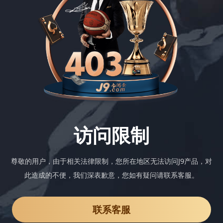
访问限制
尊敬的用户，由于相关法律限制，您所在地区无法访问J9产品，对
此造成的不便，我们深表歉意，您如有疑问请联系客服。
联系客服