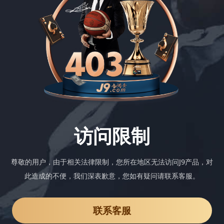
访问限制
尊敬的用户，由于相关法律限制，您所在地区无法访问J9产品，对
此造成的不便，我们深表歉意，您如有疑问请联系客服。
联系客服